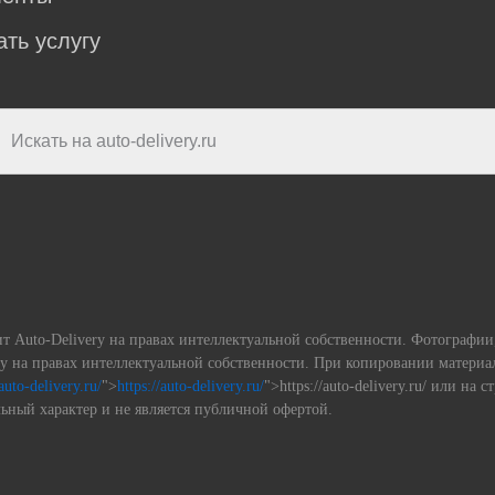
ать услугу
ит Auto-Delivery на правах интеллектуальной собственности. Фотографи
ery на правах интеллектуальной собственности. При копировании матери
/auto-delivery.ru/
">
https://auto-delivery.ru/
">https://auto-delivery.ru/ или на 
ьный характер и не является публичной офертой.