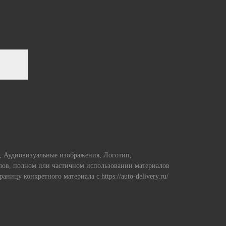
и, Аудиовизуальные изображения, Логотип,
алов, полном или частичном использовании материалов
страницу конкретного материала с https://auto-delivery.ru/