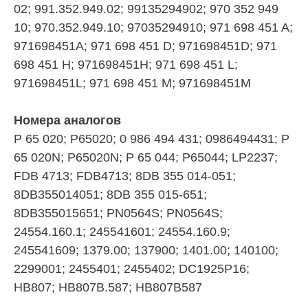
02; 991.352.949.02; 99135294902; 970 352 949
10; 970.352.949.10; 97035294910; 971 698 451 A;
971698451A; 971 698 451 D; 971698451D; 971
698 451 H; 971698451H; 971 698 451 L;
971698451L; 971 698 451 M; 971698451M
Номера аналогов
P 65 020; P65020; 0 986 494 431; 0986494431; P
65 020N; P65020N; P 65 044; P65044; LP2237;
FDB 4713; FDB4713; 8DB 355 014-051;
8DB355014051; 8DB 355 015-651;
8DB355015651; PN0564S; PN0564S;
24554.160.1; 245541601; 24554.160.9;
245541609; 1379.00; 137900; 1401.00; 140100;
2299001; 2455401; 2455402; DC1925P16;
HB807; HB807B.587; HB807B587