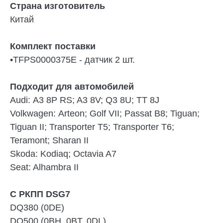
Страна изготовитель
Китай
Комплект поставки
•TFPS0000375E - датчик 2 шт.
Подходит для автомобилей
Audi:
A3 8P RS; A3 8V; Q3 8U; TT 8J
Volkwagen:
Arteon; Golf VII; Passat B8; Tiguan;
Tiguan II; Transporter T5; Transporter T6;
Teramont; Sharan II
Skoda:
Kodiaq; Octavia A7
Seat:
Alhambra II
С РКПП DSG7
DQ380
(0DE)
DQ500
(0BH, 0BT, 0DL)