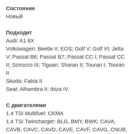
Состояние
Новый
Подходит
Audi:
A1 8X
Volkswagen:
Beetle II; EOS; Golf V; Golf VI; Jetta
V; Passat B6; Passat B7; Passat CC I; Passat CC
II; Scirocco III; Tiguan; Sharan II; Touran I; Touran
II
Skoda:
Fabia II
Seat:
Alhambra II; Ibiza IV
С двигателями
1.4 TSI Multifuel:
CKMA
1.4 TSI Twincharger:
BLG, BMY, BWK; CAVA,
CAVB, CAVC, CAVD, CAVE, CAVF, CAVG, CNUB,