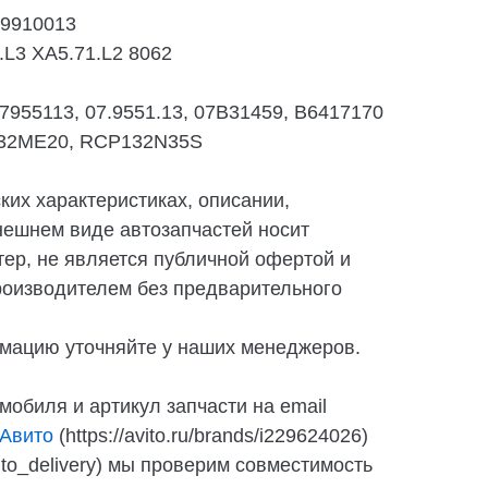
-9910013
.L3 XA5.71.L2 8062
07955113, 07.9551.13, 07B31459, B6417170
32ME20, RCP132N35S
их характеристиках, описании,
нешнем виде автозапчастей носит
ер, не является публичной офертой и
роизводителем без предварительного
мацию уточняйте у наших менеджеров.
мобиля и артикул запчасти на email
Авито
(https://avito.ru/brands/i229624026)
auto_delivery) мы проверим совместимость