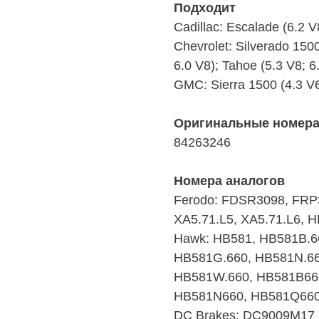
Подходит
Cadillac:
Escalade (6.2 V
Chevrolet:
Silverado 1500
6.0 V8); Tahoe (5.3 V8; 6
GMC:
Sierra 1500 (4.3 V
Оригинальные номер
84263246
Номера аналогов
Ferodo:
FDSR3098, FRP
XA5.71.L5, XA5.71.L6, 
Hawk:
HB581, HB581B.6
HB581G.660, HB581N.66
HB581W.660, HB581B66
HB581N660, HB581Q660
DC Brakes:
DC9009M17