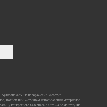
и, Аудиовизуальные изображения, Логотип,
алов, полном или частичном использовании материалов
страницу конкретного материала с https://auto-delivery.ru/