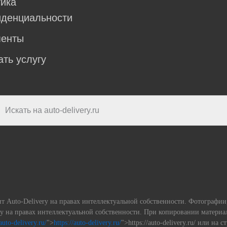
ика
денциальности
менты
ать услугу
ит Auto-Delivery на правах интеллектуальной собственности. Фотографи
ery на правах интеллектуальной собственности. При копировании матери
/auto-delivery.ru/
">
https://auto-delivery.ru/
">https://auto-delivery.ru/ или на 