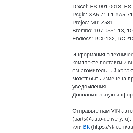
Dixcel:
ES-991 0013, ES
Psgid:
XA5.71.L1 XA5.71
Project Mu:
Z531
Brembo:
107.9551.13, 1
Endless:
RCP132, RCP1
Информация о техническ
комплекте поставки и в
ознакомительный характ
может быть изменена п
уведомления.
Дополнительную инфор
Отправьте нам VIN авто
(parts@auto-delivery.ru),
или
ВК
(https://vk.com/