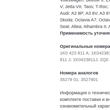
Volkswagen:
Beettle II; E
V; Jetta VII; Taos; T-Roc;
Audi:
A3 8P; A3 8V; A3 8
Skoda:
Octavia A7; Octav
Seat:
Altea; Alhambra II; A
Применимость уточняй
Оригинальные номер
1K0 423 811 A; 1K04238
811 J; 1K0423811J; 2Q0
Номера аналогов
35279 01; 3527901
Информация о техническ
комплекте поставки и в
ознакомительный характ