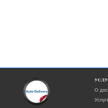
УСЛУ
О дос
Услуг