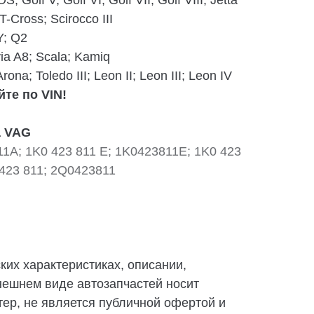
OS; Golf V; Golf VI; Golf VII; Golf VIII; Jetta
 T-Cross; Scirocco III
Y; Q2
ia A8; Scala; Kamiq
rona; Toledo III; Leon II; Leon III; Leon IV
те по VIN!
а VAG
11A; 1K0 423 811 E; 1K0423811E; 1K0 423
 423 811; 2Q0423811
их характеристиках, описании,
нешнем виде автозапчастей носит
ер, не является публичной офертой и