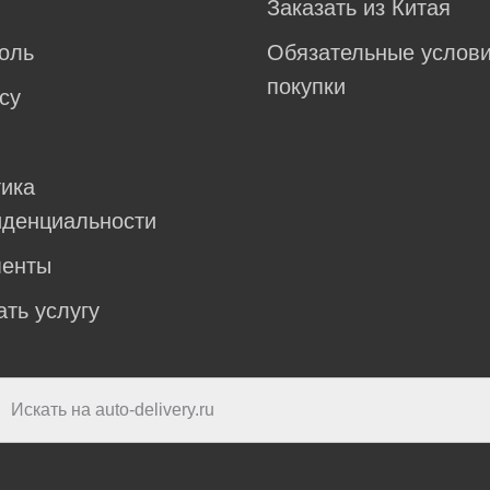
Заказать из Китая
оль
Обязательные услов
покупки
су
ика
денциальности
менты
ать услугу