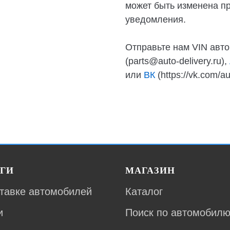
может быть изменена п
уведомления.
Отправьте нам VIN авто
(parts@auto-delivery.ru),
или
ВК
(https://vk.com/
ГИ
МАГАЗИН
тавке автомобилей
Каталог
и
Поиск по автомобил