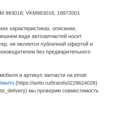
KM 983016; VKM983016; 19972001
их характеристиках, описании,
нешнем виде автозапчастей носит
ер, не является публичной офертой и
роизводителем без предварительного
мобиля и артикул запчасти на email
Авито
(https://avito.ru/brands/i229624026)
auto_delivery) мы проверим совместимость