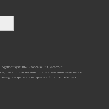
и, Аудиовизуальные изображения, Логотип,
алов, полном или частичном использовании материалов
страницу конкретного материала с https://auto-delivery.ru/