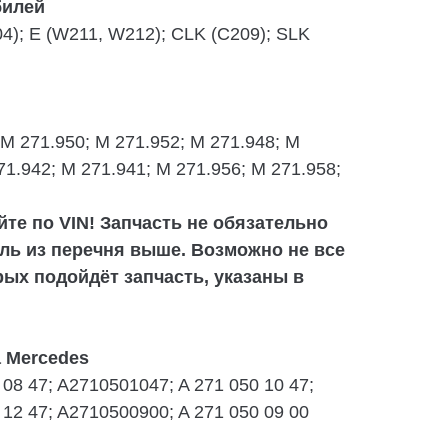
билей
); E (W211, W212); CLK (C209); SLK
(M 271.950; M 271.952; M 271.948; M
71.942; M 271.941; M 271.956; M 271.958;
те по VIN! Запчасть не обязательно
ль из перечня выше. Возможно не все
рых подойдёт запчасть, указаны в
 Mercedes
08 47; A2710501047; A 271 050 10 47;
12 47; A2710500900; A 271 050 09 00