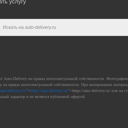
ать услугу
ит Auto-Delivery на правах интеллектуальной собственности. Фотографи
ery на правах интеллектуальной собственности. При копировании матери
/auto-delivery.ru/
">
https://auto-delivery.ru/
">https://auto-delivery.ru/ или на 
ьный характер и не является публичной офертой.