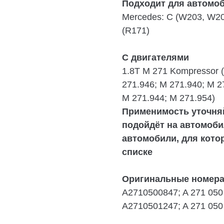
Подходит для автомо
Mercedes:
C (W203, W204
(R171)
С двигателями
1.8T M 271 Kompressor
271.946; M 271.940; M 2
M 271.944; M 271.954)
Применимость уточняй
подойдёт на автомоби
автомобили, для кото
списке
Оригинальные номера
A2710500847; A 271 050 
A2710501247; A 271 050 