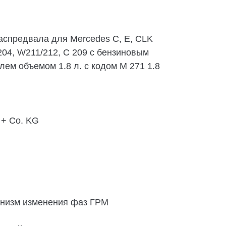
аспредвала для Mercedes C, E, CLK
204, W211/212, С 209 с бензиновым
ем объемом 1.8 л. с кодом M 271 1.8
 + Co. KG
ханизм изменения фаз ГРМ