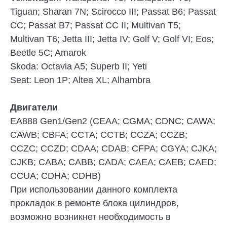
Tiguan; Sharan 7N; Scirocco III; Passat B6; Passat
CC; Passat B7; Passat CC II; Multivan T5;
Multivan T6; Jetta III; Jetta IV; Golf V; Golf VI; Eos;
Beetle 5C; Amarok
Skoda:
Octavia A5; Superb II; Yeti
Seat:
Leon 1P; Altea XL; Alhambra
Двигатели
EA888 Gen1/Gen2
(CEAA; CGMA; CDNC; CAWA;
CAWB; CBFA; CCTA; CCTB; CCZA; CCZB;
CCZC; CCZD; CDAA; CDAB; CFPA; CGYA; CJKA;
CJKB; CABA; CABB; CADA; CAEA; CAEB; CAED;
CCUA; CDHA; CDHB)
При использовании данного комплекта
прокладок в ремонте блока цилиндров,
возможно возникнет необходимость в