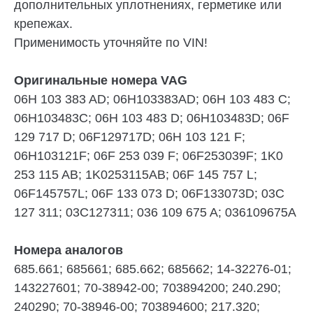
дополнительных уплотнениях, герметике или
крепежах.
Применимость уточняйте по VIN!
Оригинальные номера VAG
06H 103 383 AD; 06H103383AD; 06H 103 483 C;
06H103483C; 06H 103 483 D; 06H103483D; 06F
129 717 D; 06F129717D; 06H 103 121 F;
06H103121F; 06F 253 039 F; 06F253039F; 1K0
253 115 AB; 1K0253115AB; 06F 145 757 L;
06F145757L; 06F 133 073 D; 06F133073D; 03C
127 311; 03C127311;
036 109 675
A; 036109675A
Номера аналогов
685.661; 685661; 685.662; 685662;
14-32276-01;
143227601
;
70-38942-00; 703894200
; 240.290;
240290;
70-38946-00; 703894600
; 217.320;