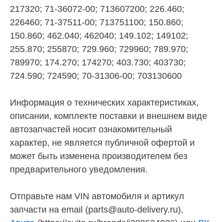
217320;
71-36072-00; 713607200
; 226.460;
226460;
71-37511-00; 713751100
; 150.860;
150.860; 462.040; 462040; 149.102; 149102;
255.870; 255870; 729.960; 729960; 789.970;
789970; 174.270; 174270; 403.730; 403730;
724.590; 724590;
70-31306-00; 703130600
Информация о технических характеристиках,
описании, комплекте поставки и внешнем виде
автозапчастей носит ознакомительный
характер, не является публичной офертой и
может быть изменена производителем без
предварительного уведомления.
Отправьте нам VIN автомобиля и артикул
запчасти на email (parts@auto-delivery.ru),