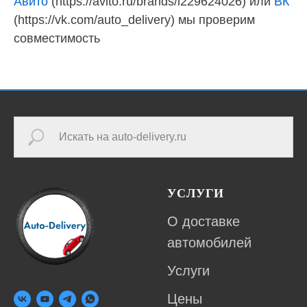
Авито
(https://avito.ru/brands/i229624026) или
ВК
(https://vk.com/auto_delivery) мы проверим
совместимость
УСЛУГИ
О доставке
автомобилей
Услуги
Цены