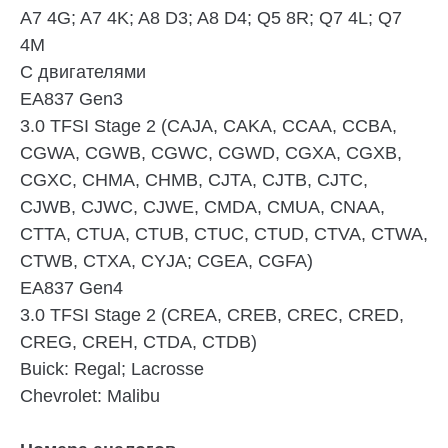
A7 4G; A7 4K; A8 D3; A8 D4; Q5 8R; Q7 4L; Q7
4M
C двигателями
EA837 Gen3
3.0 TFSI Stage 2
(CAJA, CAKA, CCAA, CCBA,
CGWA, CGWB, CGWC, CGWD, CGXA, CGXB,
CGXC, CHMA, CHMB, CJTA, CJTB, CJTC,
CJWB, CJWC, CJWE, CMDA, CMUA, CNAA,
CTTA, CTUA, CTUB, CTUC, CTUD, CTVA, CTWA,
CTWB, CTXA, CYJA; CGEA, CGFA)
EA837 Gen4
3.0 TFSI Stage 2
(CREA, CREB, CREC, CRED,
CREG, CREH, CTDA, CTDB)
Buick:
Regal; Lacrosse
Chevrolet:
Malibu