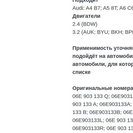
Подходит
Audi:
A4 B7; A5 8T; A6 C
Двигатели
2.4
(BDW)
3.2
(AUK; BYU; BKH; BP
Применимость уточняй
подойдёт на автомоби
автомобили, для кото
списке
Оригинальные номер
06E 903 133 Q; 06E9031
903 133 A; 06E903133A;
133 B; 06E903133B; 06E
06E903133L; 06E 903 13
06E903133R; 06E 903 1