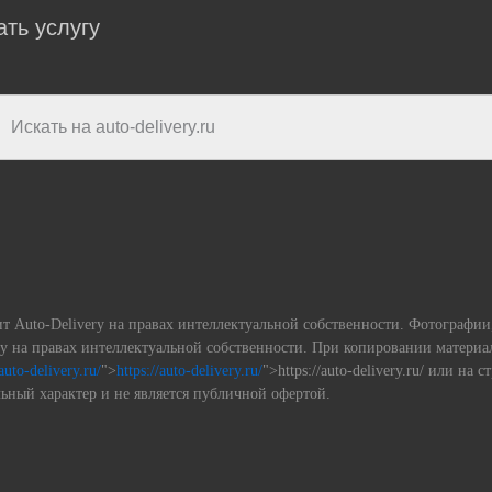
ать услугу
ит Auto-Delivery на правах интеллектуальной собственности. Фотографи
ery на правах интеллектуальной собственности. При копировании матери
/auto-delivery.ru/
">
https://auto-delivery.ru/
">https://auto-delivery.ru/ или на 
ьный характер и не является публичной офертой.