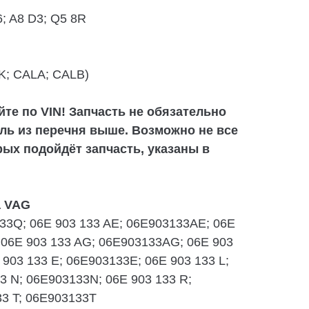
6; A8 D3; Q5 8R
K; CALA; CALB)
те по VIN! Запчасть не обязательно
ль из перечня выше. Возможно не все
рых подойдёт запчасть, указаны в
а VAG
33Q; 06E 903 133 AE; 06E903133AE; 06E
 06E 903 133 AG; 06E903133AG; 06E 903
 903 133 E; 06E903133E; 06E 903 133 L;
3 N; 06E903133N; 06E 903 133 R;
33 T; 06E903133T