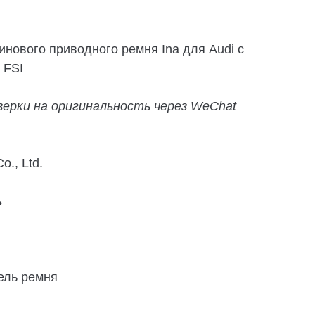
нового приводного ремня Ina для Audi с
 FSI
оверки на оригинальность через WeChat
o., Ltd.
ь
тель ремня