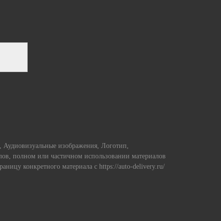
и, Аудиовизуальные изображения, Логотип,
алов, полном или частичном использовании материалов
страницу конкретного материала с https://auto-delivery.ru/