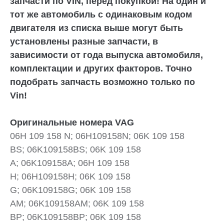
запчасти по VIN, перед покупкой! На один и
тот же автомобиль с одинаковым кодом
двигателя из списка выше могут быть
установлены разные запчасти, в
зависимости от года выпуска автомобиля,
комплектации и других факторов. Точно
подобрать запчасть возможно только по
Vin!
Оригинальные номера VAG
06H 109 158 N; 06H109158N; 06K 109 158
BS; 06K109158BS; 06K 109 158
A; 06K109158A; 06H 109 158
H; 06H109158H; 06K 109 158
G; 06K109158G; 06K 109 158
AM; 06K109158AM; 06K 109 158
BP; 06K109158BP; 06K 109 158