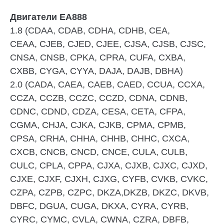
Двигатели EA888
1.8
(CDAA, CDAB, CDHA, CDHB, CEA,
CEAA, CJEB, CJED, CJEE, CJSA, CJSB, CJSC,
CNSA, CNSB, CPKA, CPRA, CUFA, CXBA,
CXBB, CYGA, CYYA, DAJA, DAJB, DBHA)
2.0
(CADA, CAEA, CAEB, CAED, CCUA, CCXA,
CCZA, CCZB, CCZC, CCZD, CDNA, CDNB,
CDNC, CDND, CDZA, CESA, CETA, CFPA,
CGMA, CHJA, CJKA, CJKB, CPMA, CPMB,
CPSA, CRHA, CHHA, CHHB, CHHC, CXCA,
CXCB, CNCB, CNCD, CNCE, CULA, CULB,
CULC, CPLA, CPPA, CJXA, CJXB, CJXC, CJXD,
CJXE, CJXF, CJXH, CJXG, CYFB, CVKB, CVKC,
CZPA, CZPB, CZPC, DKZA,DKZB, DKZC, DKVB,
DBFC, DGUA, CUGA, DKXA, CYRA, CYRB,
CYRC, CYMC, CVLA, CWNA, CZRA, DBFB,