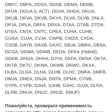
DBFC, DBPA, DDSA, DDSB, DEMA, DEMB,
DFUA, DGUA (с ACT), DGVA, DHDA, DKUA,
DKUB, DKVA, DKVB, DKYA, DLVA, DLVB, DNLA,
DPJA, DPLA, DRFA, DRXA, DTAA, DTAB, DTDA,
DTEA, CNTA, CNTC, CPEA, CUHA, CUHB,
CUGA, CUJA, CVJA, CWPB, CWZA, CXDA,
CXDB, DAYB, DAXB, DAXC, DBJA, DBRA, DBSA,
DCGA, DDWA, DDWB, DEDA, DFKA (Hybrid),
DGKB, DHGA, DHHA, DJYA, DKFA, DKNA, DKTA,
DKTB, DKTC, DKWA, DKWB, DKWC, DKXA,
DLBA, DLGA, DLHA, DLHB, DLHC, DMFA, DMFB,
DMJA, DNEA, DNJA, DNTA, DPMA, CYNB,
CYPA, CYPB, DJHA, DJHB, DJHC, DJJA, DLRA,
DLRB, DNUA, DNUC, DNUE, DNUF)
Пожалуйста, проверьте применимость