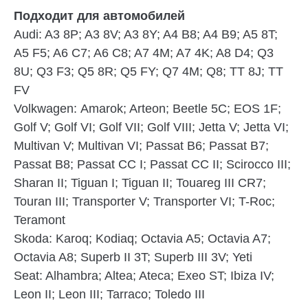
Подходит для автомобилей
Audi:
A3 8P; A3 8V; A3 8Y; A4 B8; A4 B9; A5 8T;
A5 F5; A6 C7; A6 C8; A7 4M; A7 4K; A8 D4; Q3
8U; Q3 F3; Q5 8R; Q5 FY; Q7 4M; Q8; TT 8J; TT
FV
Volkwagen:
Amarok; Arteon; Beetle 5C; EOS 1F;
Golf V; Golf VI; Golf VII; Golf VIII; Jetta V; Jetta VI;
Multivan V; Multivan VI; Passat B6; Passat B7;
Passat B8; Passat CC I; Passat CC II; Scirocco III;
Sharan II; Tiguan I; Tiguan II; Touareg III CR7;
Touran III; Transporter V; Transporter VI; T-Roc;
Teramont
Skoda:
Karoq; Kodiaq; Octavia A5; Octavia A7;
Octavia A8; Superb II 3T; Superb III 3V; Yeti
Seat:
Alhambra; Altea; Ateca; Exeo ST; Ibiza IV;
Leon II; Leon III; Tarraco; Toledo III