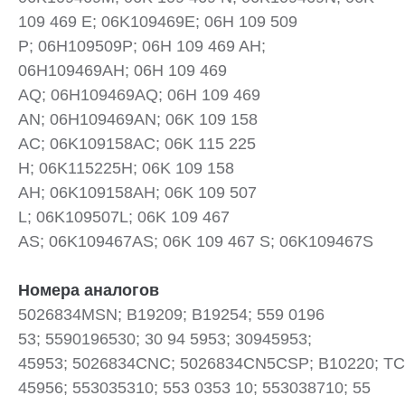
109 469 E; 06K109469E; 06H 109 509
P; 06H109509P; 06H 109 469 AH;
06H109469AH; 06H 109 469
AQ; 06H109469AQ; 06H 109 469
AN; 06H109469AN; 06K 109 158
AC; 06K109158AC; 06K 115 225
H; 06K115225H; 06K 109 158
AH; 06K109158AH; 06K 109 507
L; 06K109507L; 06K 109 467
AS; 06K109467AS; 06K 109 467 S; 06K109467S
Номера аналогов
5026834MSN; B19209; B19254; 559 0196
53; 5590196530; 30 94 5953; 30945953;
45953; 5026834CNC; 5026834CN5CSP; B10220; TC
45956; 553035310; 553 0353 10; 553038710; 55